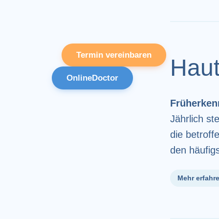
Termin vereinbaren
Haut
OnlineDoctor
Früherke
Jährlich s
die betrof
den häufigs
Mehr erfahr