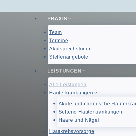
Zum
PRAXIS
Inhalt
springen
Team
Termine
Akutsprechstunde
Stellenangebote
LEISTUNGEN
Un
Alle Leistungen
Hauterkrankungen
Akute und chronische Hauterkr
Seltene Hauterkrankungen
Haare und Nägel
Hautkrebsvorsorge