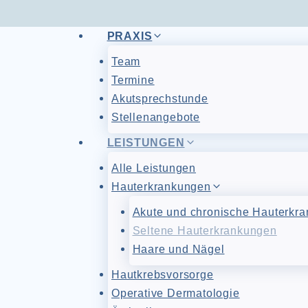
Zum
PRAXIS
Inhalt
Team
springen
Termine
Akutsprechstunde
Stellenangebote
LEISTUNGEN
Alle Leistungen
Hauterkrankungen
Akute und chronische Hauterkr
Seltene Hauterkrankungen
Haare und Nägel
Hautkrebsvorsorge
Operative Dermatologie