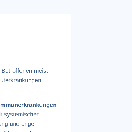
e Betroffenen meist
auterkrankungen,
oimmunerkrankungen
it systemischen
rung und enge