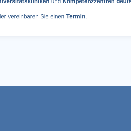
iversitätskliniken
und
Kompetenzzentren
deut
er vereinbaren Sie einen
Termin
.