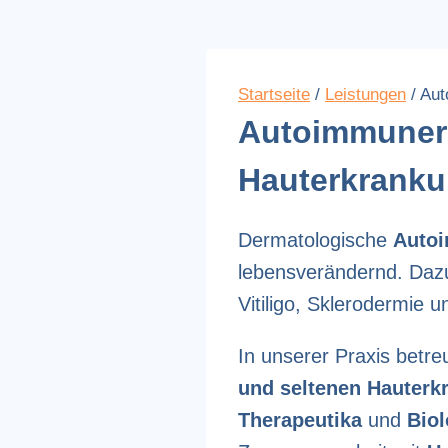
Startseite
/
Leistungen
/
Aut
Autoimmuner
Hauterkrank
Dermatologische
Auto
lebensverändernd. Daz
Vitiligo, Sklerodermie 
In unserer Praxis betre
und seltenen Hauterk
Therapeutika
und
Biol